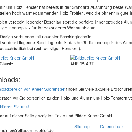
minium-Holz-Fenster hat bereits in der Standard-Ausführung beste 
iellen hoch wärmedämmenden Holz-Profilen, wird die ohnenhin gute Iso
lett verdeckt liegender Beschlag stört die perfekte Innenoptik des Alu
ige Innenoptik - für Ihr besonderes Wohnambiente.
-Design verbunden mit neuester Beschlagtechnik:
 verdeckt liegende Beschlagtechnik, das heißt die Innenoptik des Alum
(ausschließlich bei rechtwinkligen Fenstern).
Classic
AHF 95 ART
loads:
loadbereich von Kneer-Südfenster
finden Sie viele aktuelle Broschüre
raten wir Sie persönlich zu den Holz- und Aluminium-Holz-Fenstern v
tieren Sie uns!
er auf dieser Seite gezeigten Texte und Bilder: Kneer GmbH
Sitemap
Datenschutz
hr.
info@rollladen-froehler.de