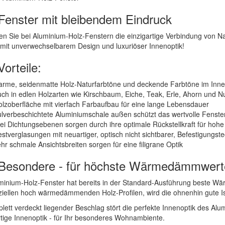
Fenster mit bleibendem Eindruck
n Sie bei Aluminium-Holz-Fenstern die einzigartige Verbindung von Nat
mit unverwechselbarem Design und luxuriöser Innenoptik!
Vorteile:
arme, seidenmatte Holz-Naturfarbtöne und deckende Farbtöne im Inne
uch in edlen Holzarten wie Kirschbaum, Eiche, Teak, Erle, Ahorn und
lzoberfläche mit vierfach Farbaufbau für eine lange Lebensdauer
lverbeschichtete Aluminiumschale außen schützt das wertvolle Fenster
ei Dichtungsebenen sorgen durch ihre optimale Rückstellkraft für hohe 
stverglasungen mit neuartiger, optisch nicht sichtbarer, Befestigungste
hr schmale Ansichtsbreiten sorgen für eine filigrane Optik
Besondere - für höchste Wärmedämmwert
minium-Holz-Fenster hat bereits in der Standard-Ausführung beste 
iellen hoch wärmedämmenden Holz-Profilen, wird die ohnenhin gute Iso
lett verdeckt liegender Beschlag stört die perfekte Innenoptik des Alu
ige Innenoptik - für Ihr besonderes Wohnambiente.