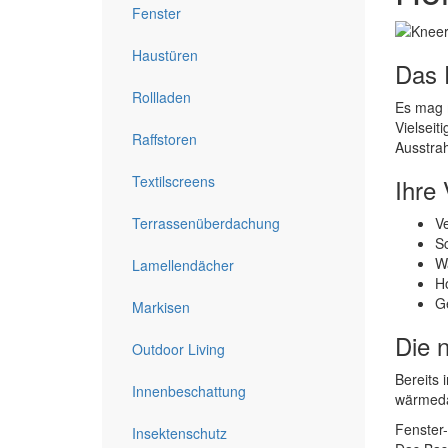
Fenster
Haustüren
Das 
Rollladen
Es mag m
Vielseit
Raffstoren
Ausstra
Textilscreens
Ihre 
Terrassenüberdachung
Ve
Sc
W
Lamellendächer
Ho
Ge
Markisen
Die 
Outdoor Living
Bereits
Innenbeschattung
wärmedäm
Fenster
Insektenschutz