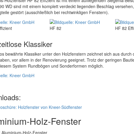
s-Holzfenster HF 82 Effizient ist mit einem aufliegenden Siegenia-Be
90 WD sind mit einem komplett verdeckt liegenden Beschlag versehen, d
teile gestört (ausschließlich bei rechtwinkligen Fenstern).
fizient
HF 82
HF 82 Effi
eitlose Klassiker
los bewährte Klassiker unter den Holzfenstern zeichnet sich aus durch d
ben, vor allem in der Renovierung geeignet. Trotz der geringen Bauti
 diesem System Rundbögen und Sonderformen möglich.
loads:
oschüre: Holzfenster von Kneer-Südfenster
minium-Holz-Fenster