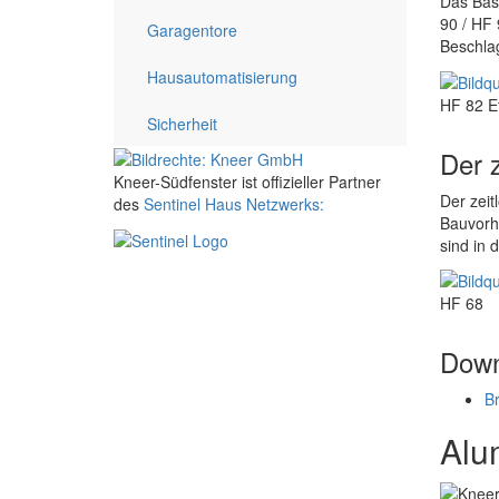
Das Basi
90 / HF 
Garagentore
Beschlag
Hausautomatisierung
HF 82 Ef
Sicherheit
Der z
Kneer-Südfenster ist offizieller Partner
Der zeit
des
Sentinel Haus Netzwerks:
Bauvorha
sind in
HF 68
Down
Br
Alu