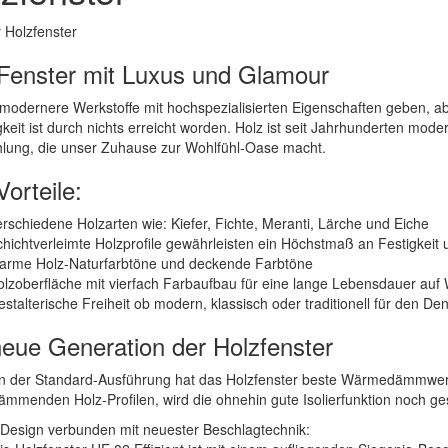
Fenster mit Luxus und Glamour
odernere Werkstoffe mit hochspezialisierten Eigenschaften geben, abe
igkeit ist durch nichts erreicht worden. Holz ist seit Jahrhunderten mod
hlung, die unser Zuhause zur Wohlfühl-Oase macht.
Vorteile:
rschiedene Holzarten wie: Kiefer, Fichte, Meranti, Lärche und Eiche
hichtverleimte Holzprofile gewährleisten ein Höchstmaß an Festigkeit 
arme Holz-Naturfarbtöne und deckende Farbtöne
lzoberfläche mit vierfach Farbaufbau für eine lange Lebensdauer auf
stalterische Freiheit ob modern, klassisch oder traditionell für den D
neue Generation der Holzfenster
 in der Standard-Ausführung hat das Holzfenster beste Wärmedämmwer
menden Holz-Profilen, wird die ohnehin gute Isolierfunktion noch ges
-Design verbunden mit neuester Beschlagtechnik: