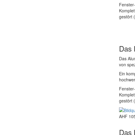
Fenster
Komplett
gestört 
Das 
Das Alu
von spez
Ein komp
hochwert
Fenster
Komplett
gestört 
AHF 10
Das K