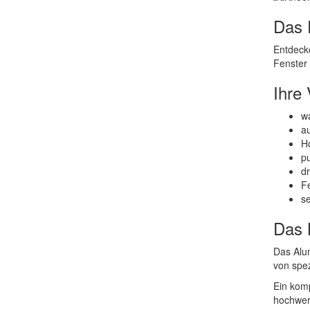
Das 
Entdecke
Fenster 
Ihre 
w
a
Ho
pu
dr
Fe
se
Das 
Das Alu
von spez
Ein komp
hochwert