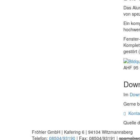
Das Alu
von spez
Ein komp
hochwert
Fenster
Komplett
gestört 
AHF 95 
Down
Im
Down
Gerne be
Kontak

Quelle d
Fröhler GmbH | Kafering 6 | 94104 Witzmannsberg
Telefon:
08504/93190
| Fax: 08504/93191 |
spamabwe