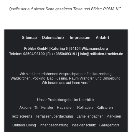
Quelle der auf dieser Seite gezeigten Texte und Bilder: ROMA KG
Sitemap
Datenschutz
Impressum
Anfahrt
Fröhler GmbH | Kafering 6 | 94104 Witzmannsberg
Telefon:
08504/93190
| Fax: 08504/93191 |
info@rollladen-froehler.de
Wir sind Ihre erfahrenen Ansprechpartner für Hauzenberg,
Waldkirchen, Pocking, Bad Füssing, Raum Vilshofen und Umgebung.
Wir freuen uns auf Ihren Anruf.
Unser Produktangebot im Überblick:
Aktionen %
Fenster
Haustüren
Rollladen
Raffstoren
Textilscreens
Terrassenüberdachung
Lamellendächer
Markisen
Outdoor Living
Innenbeschattung
Insektenschutz
Garagentore