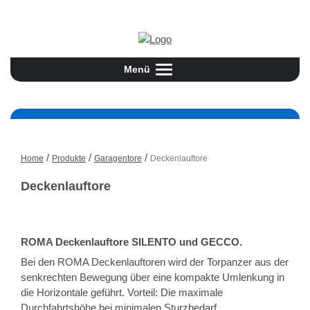
Jetzt informieren:
08504/93190
Menü
Toggle
navigation
/
/
/
Home
Produkte
Garagentore
Deckenlauftore
Deckenlauftore
ROMA Deckenlauftore SILENTO und GECCO.
Bei den ROMA Deckenlauftoren wird der Torpanzer aus der
senkrechten Bewegung über eine kompakte Umlenkung in
die Horizontale geführt. Vorteil: Die maximale
Durchfahrtshöhe bei minimalen Sturzbedarf.