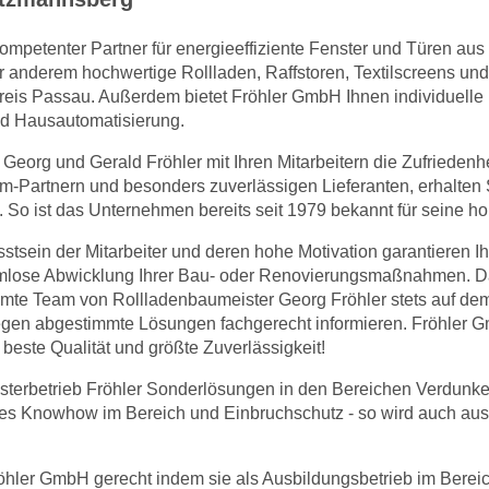
mpetenter Partner für energieeffiziente Fenster und Türen aus 
r anderem hochwertige Rollladen, Raffstoren, Textilscreens un
eis Passau. Außerdem bietet Fröhler GmbH Ihnen individuelle
d Hausautomatisierung.
r Georg und Gerald Fröhler mit Ihren Mitarbeitern die Zufriedenhe
Partnern und besonders zuverlässigen Lieferanten, erhalten S
o ist das Unternehmen bereits seit 1979 bekannt für seine hoh
tsein der Mitarbeiter und deren hohe Motivation garantieren I
lemlose Abwicklung Ihrer Bau- oder Renovierungsmaßnahmen. 
amte Team von Rollladenbaumeister Georg Fröhler stets auf de
nliegen abgestimmte Lösungen fachgerecht informieren. Fröhler
 beste Qualität und größte Zuverlässigkeit!
isterbetrieb Fröhler Sonderlösungen in den Bereichen Verdunk
es Knowhow im Bereich und Einbruchschutz - so wird auch aus 
röhler GmbH gerecht indem sie als Ausbildungsbetrieb im Bere