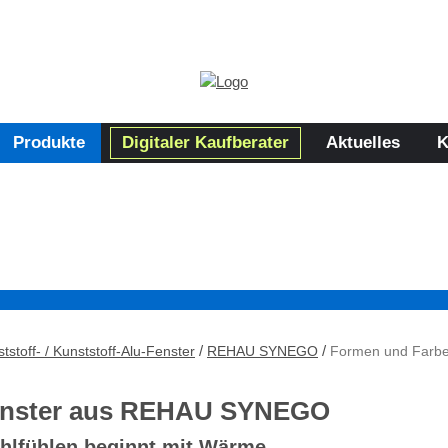
Produkte
Digitaler Kaufberater
Aktuelles
K
/
/
tstoff- / Kunststoff-Alu-Fenster
REHAU SYNEGO
Formen und Farb
nster aus REHAU SYNEGO
hlfühlen beginnt mit Wärme