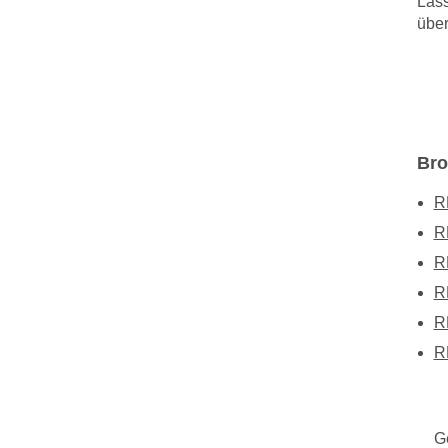
Lass
über
Bro
R
R
R
R
R
R
G