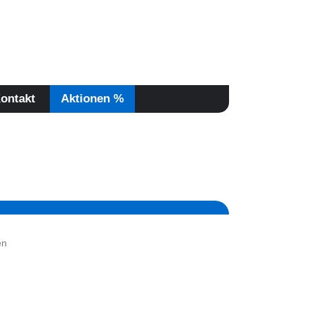
Jetzt informieren:
08504/93190
ontakt
Aktionen %
en