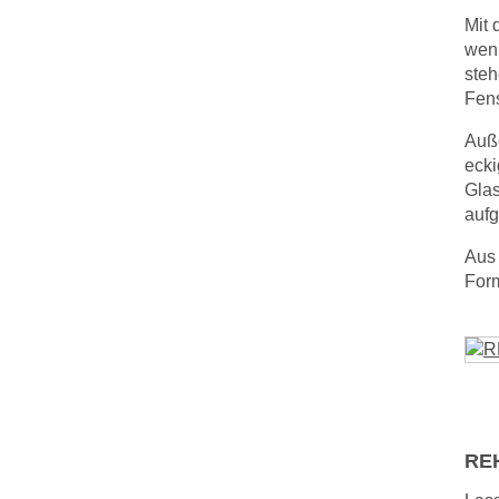
Mit 
wenn
steh
Fens
Auße
ecki
Glas
auf
Aus 
Form
REH