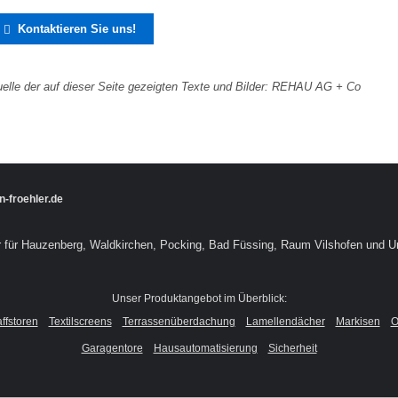
Kontaktieren Sie uns!

elle der auf dieser Seite gezeigten Texte und Bilder: REHAU AG + Co
n-froehler.de
er für Hauzenberg, Waldkirchen, Pocking, Bad Füssing, Raum Vilshofen und Um
Unser Produktangebot im Überblick:
ffstoren
Textilscreens
Terrassenüberdachung
Lamellendächer
Markisen
O
Garagentore
Hausautomatisierung
Sicherheit