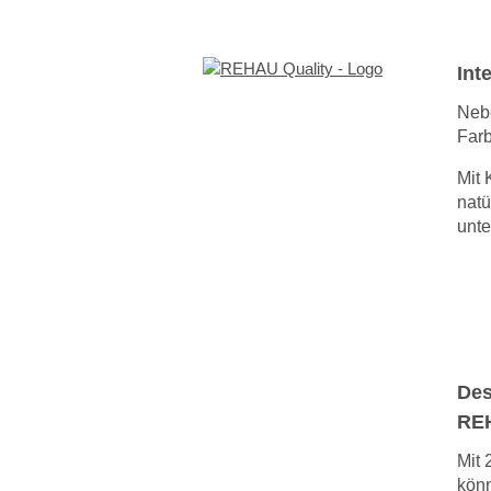
Int
Neb
Farb
Mit 
natü
unte
Des
RE
Mit 
könn