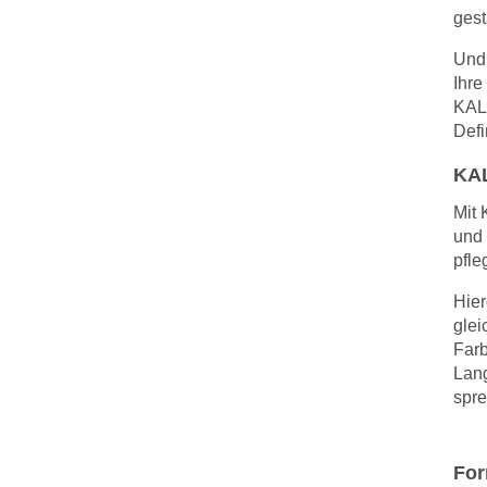
gest
Und 
Ihre
KALE
Defi
KAL
Mit
und 
pfle
Hier
glei
Farb
Lang
spre
For