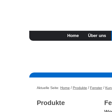
Jetzt Online-Preisanfrage stellen
Home
Über uns
/
/
/
Aktuelle Seite:
Home
Produkte
Fenster
Kuns
Produkte
Fe
Wo