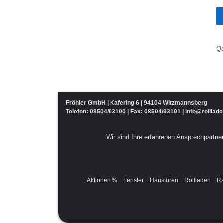
Qu
Fröhler GmbH | Kafering 6 | 94104 Witzmannsberg
Telefon:
08504/93190
| Fax: 08504/93191 |
info@rolllade
Wir sind Ihre erfahrenen Ansprechpartn
Aktionen %
Fenster
Haustüren
Rollladen
Ra